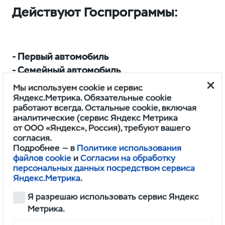
Действуют Госпрограммы:
- Первый автомобиль
- Семейный автомобиль
- Медицицинский работник
Мы используем cookie и сервис
- Для работников государственной системы
Яндекс.Метрика. Обязательные cookie
работают всегда. Остальные cookie, включая
образования
аналитические (сервис Яндекс Метрика
- Трейд-ин
от ООО «Яндекс», Россия), требуют вашего
согласия.
Подробнее — в
Политике использования
По государственной программе
файлов cookie
и
Согласии на обработку
кредитования при покупке автомобиля в
персональных данных посредством сервиса
кредит, можно получить скидку, равную
Яндекс.Метрика
.
20% стоимости нового автомобиля,
Я разрешаю использовать сервис Яндекс
которая будет направляться на
Метрика.
компенсацию части первоначального