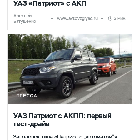
УАЗ «Патриот» с АКП
Алексей
www.avtovzglyad.ru
3 мин.
Батушенко
ПРЕССА
УАЗ Патриот с АКПП: первый
тест-драйв
Заголовок типа «Патриот с „автоматом“»