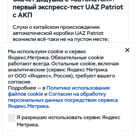
первый экспресс-тест UAZ Patriot
с АКП
Слухи о китайском происхождении
автоматической коробки UAZ Patriot
возникли всё-таки не на пустом месте:
ту же классическую ульяновскую «буханку»
менеджеры УАЗа взяли и перевели
Мы используем cookie и сервис
на китайские…
Яндекс.Метрика. Обязательные cookie
работают всегда. Остальные cookie, включая
аналитические (сервис Яндекс Метрика
Сергей Арбузов
www.kolesa.ru
5 мин.
от ООО «Яндекс», Россия), требуют вашего
согласия.
Подробнее — в
Политике использования
файлов cookie
и
Согласии на обработку
персональных данных посредством сервиса
Яндекс.Метрика
.
Я разрешаю использовать сервис Яндекс
Метрика.