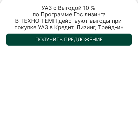
28.11.2025
УАЗ с Выгодой 10 % 

по Программе Гос.лизинга

Trade-in
Акции
Заказать
Меню
В ТЕХНО ТЕМП действуют выгоды при 
Спецпредложения
покупке УАЗ в Кредит, Лизинг, Трейд-ин
ВСЕ НОВОСТИ
УАЗ ул. Бородинская
УАЗ ул. Бородинская
ПОЛУЧИТЬ ПРЕДЛОЖЕНИЕ
ул. Бородинская, 160/3
ул. Бородинская, 160/3
Заказать звонок
Обменять авто
Записаться на тест-драйв
О компании
Записаться на сервис
Карта сайта
Напишите нам в МАХ
©
2026 Ульяновский автомобильный завод