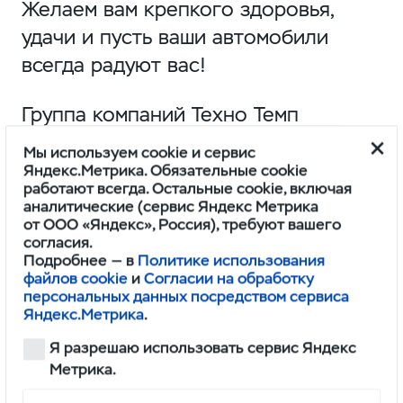
Желаем вам крепкого здоровья,
удачи и пусть ваши автомобили
всегда радуют вас!
Группа компаний Техно Темп
поможет вам с покупкой вашего
Мы используем cookie и сервис
автомобиля!
Яндекс.Метрика. Обязательные cookie
работают всегда. Остальные cookie, включая
аналитические (сервис Яндекс Метрика
Мы всегда рады видеть вас
от ООО «Яндекс», Россия), требуют вашего
согласия.
в автосалонах Техно Темп!
Подробнее — в
Политике использования
файлов cookie
и
Согласии на обработку
персональных данных посредством сервиса
Яндекс.Метрика
.
Обратите внимание на режим
Я разрешаю использовать сервис Яндекс
работы в праздничные дни:
Метрика.
31 декабря — с 8:00 до 14:00