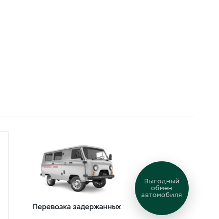
Выгодный
обмен
автомобиля
ль
Перевозка задержанных