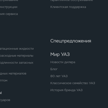
 инструкции
Клиентская поддержка
ия сервиса
Спецпредложения
уатационные жидкости
Мир УАЗ
расходные материалы
Новости дилера
одлинности запасных
Блог
одных материалов
80 лет УАЗ
оптом
Классическое семейство УАЗ
История бренда УАЗ
ы
суаров