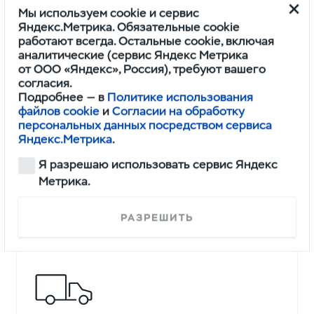
Индивидуальный подход
Мы используем cookie и сервис
Яндекс.Метрика. Обязательные cookie
Гибкие торговые условия с учетом
работают всегда. Остальные cookie, включая
специфики вашего бизнеса
аналитические (сервис Яндекс Метрика
от ООО «Яндекс», Россия), требуют вашего
согласия.
Подробнее — в
Политике использования
файлов cookie
и
Согласии на обработку
персональных данных посредством сервиса
Яндекс.Метрика
.
Я разрешаю использовать сервис Яндекс
Низкие цены
Метрика.
Выгодные предложения на продукцию
заводов-смежников за счет прямых
РАЗРЕШИТЬ
контрактов с эксклюзивными ценами