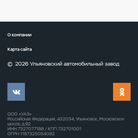
О компании
Карта сайта
©
2026 Ульяновский автомобильный завод
ООО «УАЗ»
Российская Федерация, 432034, Ульяновск, Московское
шоссе, д.92
ИНН 7327077188 / КПП 732701001
ОГРН 1167325054082