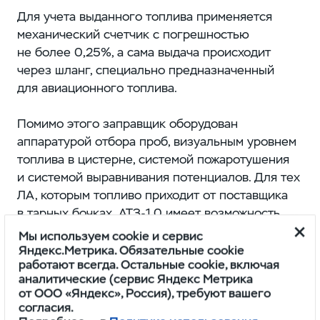
Для учета выданного топлива применяется
механический счетчик с погрешностью
не более 0,25%, а сама выдача происходит
через шланг, специально предназначенный
для авиационного топлива.
Помимо этого заправщик оборудован
аппаратурой отбора проб, визуальным уровнем
топлива в цистерне, системой пожаротушения
и системой выравнивания потенциалов. Для тех
ЛА, которым топливо приходит от поставщика
в тарных бочках, АТЗ-1,0 имеет возможность
самостоятельно наполнять цистерну
Мы используем cookie и сервис
собственным насосом, а не брать наливом
Яндекс.Метрика. Обязательные cookie
работают всегда. Остальные cookie, включая
с резервуара.
аналитические (сервис Яндекс Метрика
от ООО «Яндекс», Россия), требуют вашего
согласия.