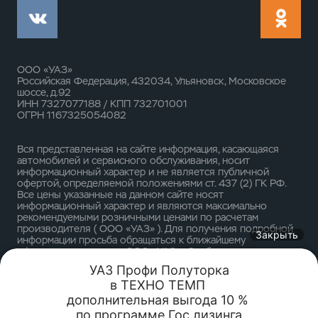
ООО «УАЗ»
Российская Федерация, 432034, Ульяновск, Московское
шоссе, д.92
ИНН 7327077188 / КПП 732701001
ОГРН 1167325054082
Вся представленная на сайте информация, касающаяся
автомобилей и сервисного обслуживания, носит
информационный характер и не является публичной
офертой, определяемой положениями ст. 437 (2) ГК РФ.
Все цены указанные на данном сайте носят
информационный характер и являются максимально
рекомендуемыми розничными ценами по расчетам
производителя ( ООО «УАЗ» ). Для получения подробной
Закрыть
информации просьба обращаться к ближайшему
официальному дилеру ООО «УАЗ» . Опубликованная на
данном сайте информация может быть изменена в любое
УАЗ Профи Полуторка

время без предварительного уведомления.
в ТЕХНО ТЕМП 

Trade-in
Акции
Заказать
Меню
дополнительная выгода 10 % 

Спецпредложения
по программе Гос.лизинга