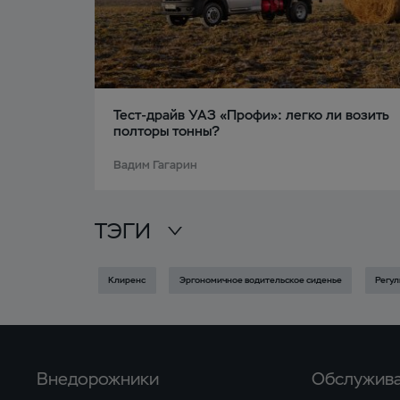
Тест-драйв УАЗ «Профи»: легко ли возить
полторы тонны?
Вадим Гагарин
ТЭГИ
Клиренс
Эргономичное водительское сиденье
Регул
Внедорожники
Обслужива