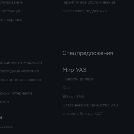
бслуживание
Гарантийное обслуживание
 инструкции
Клиентская поддержка
ия сервиса
Спецпредложения
уатационные жидкости
Мир УАЗ
расходные материалы
Новости дилера
одлинности запасных
Блог
одных материалов
80 лет УАЗ
оптом
Классическое семейство УАЗ
История бренда УАЗ
ы
суаров